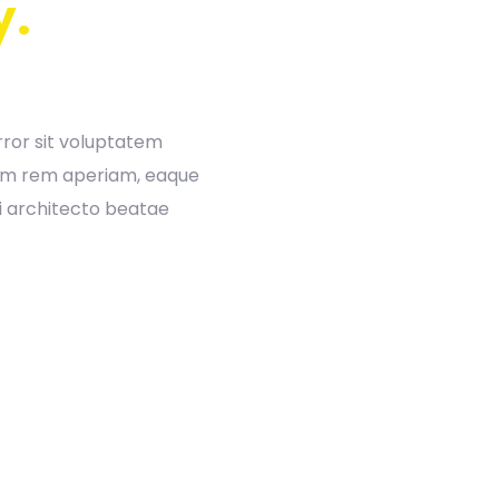
y.
rror sit voluptatem
am rem aperiam, eaque
si architecto beatae