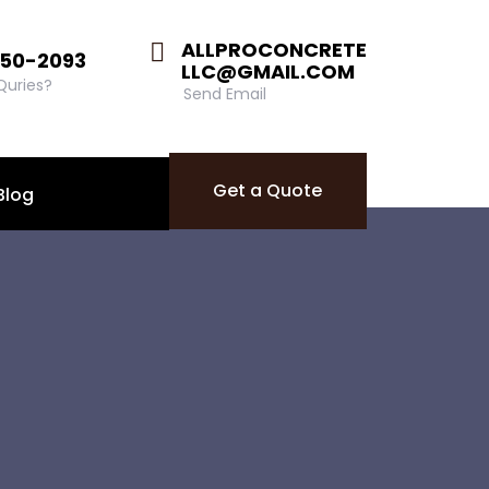
ALLPROCONCRETE
850-2093
LLC@GMAIL.COM
 Quries?
Send Email
Get a Quote
Blog